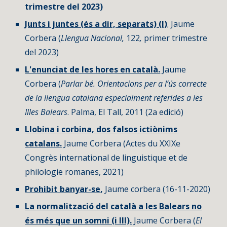
trimestre del 2023)
Junts i juntes (és a dir, separats) (I)
. Jaume
Corbera (
Llengua Nacional,
122
,
primer trimestre
del 2023)
L'enunciat de les hores en català.
Jaume
Corbera (
Parlar bé. Orientacions per a l’ús correcte
de la llengua catalana
especialment referides a les
Illes Balears
. Palma, El Tall, 2011 (2a edició)
Llobina i corbina, dos falsos ictiònims
catalans.
Jaume Corbera (Actes du XXIXe
Congrès international de linguistique et de
philologie romanes, 2021)
Prohibit banyar-se
,
Jaume corbera (16-11-2020)
La normalització del català a les Balears no
és més que un somni (i III).
Jaume Corbera (
El