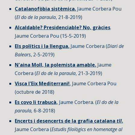
Catalanofòbia sistèmica.
Jaume Corbera Pou
(
El do de la paraula
, 21-8-2019)
Alcaldable? Presidenciable? No, gràcies
.
Jaume Corbera Pou (15-5-2019)
Els polítics i la llengua.
Jaume Corbera (
Diari de
Balears
, 2-5-2019)
N'aina Moll, la polemista amable.
Jaume
Corbera (
El do de la paraula
, 21-3-2019)
Visca l'Eix Mediterrani!
, Jaume Corbera Pou
(octubre de 2018)
Es covo li trabucà,
Jaume Corbera. (
El do de la
paraula,
6-8-2018)
Encerts i desencerts de la grafia catalana
tll
.
Jaume Corbera (
Estudis filològics en homenatge al