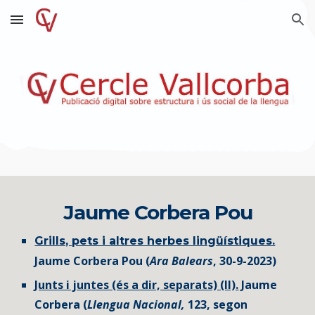
Skip to main content
Skip to navigation
Jaume Corbera Pou
Grills, pets i altres herbes lingüístiques.
Jaume Corbera Pou (
Ara Balears
, 30-9-2023)
Junts i juntes (és a dir, separats) (II).
Jaume
Corbera (
Llengua Nacional,
123, segon