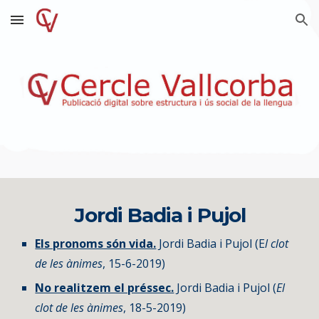
Skip to main content
Skip to navigation
Jordi Badia i Pujol
Els pronoms són vida.
 Jordi Badia i Pujol (E
l clot 
de les ànimes
, 15-6-2019)
No realitzem el préssec.
 Jordi Badia i Pujol (
El 
clot de les ànimes
, 18-5-2019)