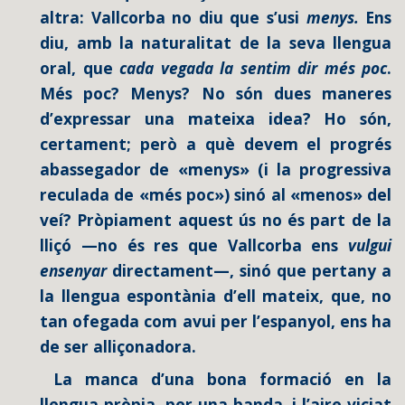
altra: Vallcorba no diu que s’usi
menys.
Ens
diu, amb la naturalitat de la seva llengua
oral, que
cada vegada la sentim dir més poc
.
Més poc? Menys? No són dues maneres
d’expressar una mateixa idea? Ho són,
certament; però a què devem el progrés
abassegador de «menys» (i la progressiva
reculada de «més poc») sinó al «menos» del
veí? Pròpiament aquest ús no és part de la
lliçó —no és res que Vallcorba ens
vulgui
ensenyar
directament—, sinó que pertany a
la llengua espontània d’ell mateix, que, no
tan ofegada com avui per l’espanyol, ens ha
de ser alliçonadora.
La manca d’una bona formació en la
llengua pròpia, per una banda, i l’aire viciat