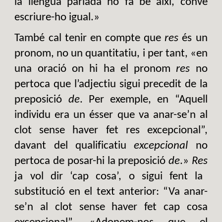
la llengua parlada ho fa bé així, convé
escriure-ho igual.»
També cal tenir en compte que
res
és un
pronom, no un quantitatiu, i per tant, «en
una oració on hi ha el pronom
res
no
pertoca que l’adjectiu sigui precedit de la
preposició
de
. Per exemple, en “Aquell
individu era un ésser que va anar-se’n al
clot sense haver fet res excepcional”,
davant del qualificatiu
excepcional
no
pertoca de posar-hi la preposició
de
.»
Res
ja vol dir ‘cap cosa’, o sigui fent la
substitució en el text anterior: “Va anar-
se’n al clot sense haver fet cap cosa