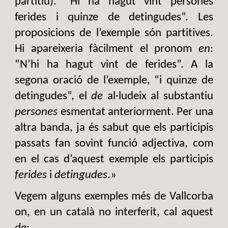
partitiu). “Hi ha hagut vint persones
ferides i quinze de detingudes”. Les
proposicions de l’exemple són partitives.
Hi apareixeria fàcilment el pronom
en
:
“N’hi ha hagut vint de ferides”. A la
segona oració de l’exemple, “i quinze de
detingudes”, el
de
al·ludeix al substantiu
persones
esmentat anteriorment. Per una
altra banda, ja és sabut que els participis
passats fan sovint funció adjectiva, com
en el cas d’aquest exemple els participis
ferides
i
detingudes
.»
Vegem alguns exemples més de Vallcorba
on, en un català no interferit, cal aquest