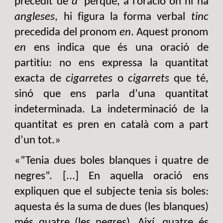
precedit de
d’
perquè, a l’oració on hi ha
angleses
, hi figura la forma verbal
tinc
precedida del pronom
en
. Aquest pronom
en
ens indica que és una oració de
partitiu: no ens expressa la quantitat
exacta de
cigarretes
o
cigarrets
que té,
sinó que ens parla d’una quantitat
indeterminada. La indeterminació de la
quantitat es pren en català com a part
d’un tot.»
«”Tenia dues boles blanques i quatre de
negres”. [...] En aquella oració ens
expliquen que el subjecte tenia sis boles:
aquesta és la suma de dues (les blanques)
més quatre (les negres). Així, quatre és