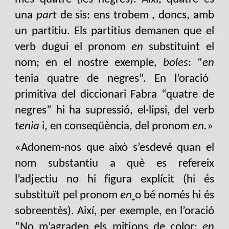
una
part
de sis: ens trobem , doncs, amb
un partitiu. Els partitius demanen que el
verb dugui el pronom
en
substituint el
nom; en el nostre exemple,
boles
: “
en
tenia quatre de negres”. En l’oració
primitiva del diccionari Fabra “quatre de
negres” hi ha supressió, el·lipsi, del verb
tenia
i, en conseqüència, del pronom
en.
»
«Adonem-nos que això s’esdevé quan el
nom substantiu a què es refereix
l’adjectiu no hi figura explícit (hi és
substituït pel pronom
en
o bé només hi és
sobreentès). Així, per exemple, en l’oració
“No m’agraden els mitjons de color:
en