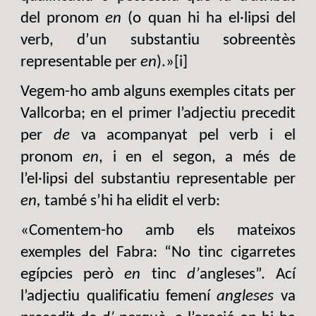
del pronom
en
(o quan hi ha el·lipsi del
verb, d’un substantiu sobreentès
representable per
en
).»[i]
Vegem-ho amb alguns exemples citats per
Vallcorba; en el primer l’adjectiu precedit
per
de
va acompanyat pel verb i el
pronom
en
, i en el segon, a més de
l’el·lipsi del substantiu representable per
en,
també s’hi ha elidit el verb:
«Comentem-ho amb els mateixos
exemples del Fabra: “No tinc cigarretes
egípcies però
en
tinc
d’
angleses”. Ací
l’adjectiu qualificatiu femení
angleses
va