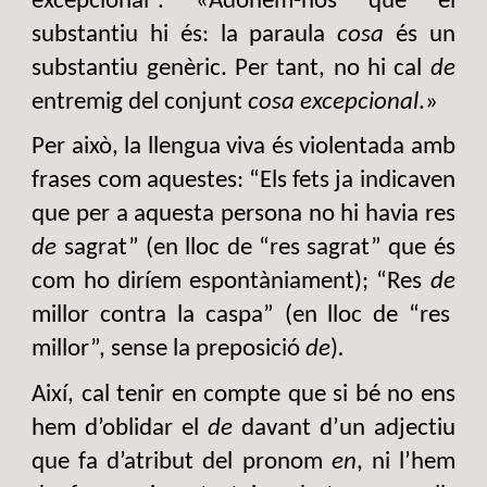
excepcional”. «Adonem-nos que el
substantiu hi és: la paraula
cosa
és un
substantiu genèric. Per tant, no hi cal
de
entremig del conjunt
cosa excepcional
.»
Per això, la llengua viva és violentada amb
frases com aquestes: “Els fets ja indicaven
que per a aquesta persona no hi havia res
de
sagrat” (en lloc de “res sagrat” que és
com ho diríem espontàniament); “Res
de
millor contra la caspa” (en lloc de “res
millor”, sense la preposició
de
)
.
Així, cal tenir en compte que si bé no ens
hem d’oblidar el
de
davant d’un adjectiu
que fa d’atribut del pronom
en
, ni l’hem